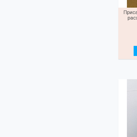
Прис
рас