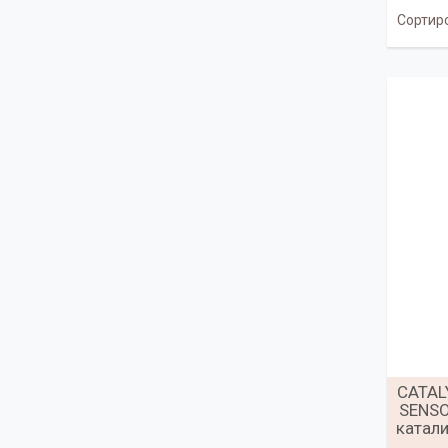
CATAL
SENSO
катал