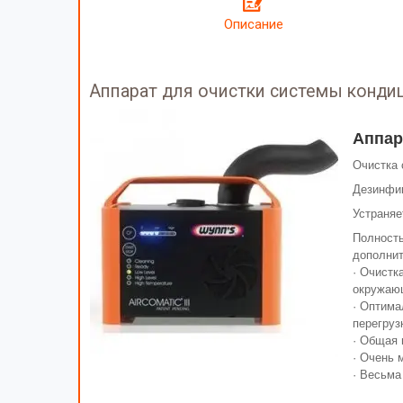
Описание
Аппарат для очистки системы кондиц
Аппар
Очистка 
Дезинфиц
Устраняе
Полность
дополнит
· Очистк
окружаю
· Оптима
перегруз
· Общая 
· Очень 
· Весьма