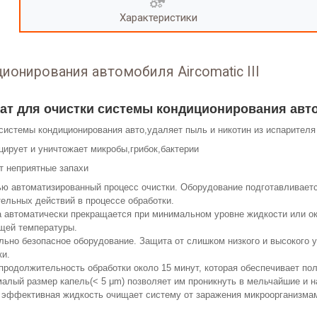
Характеристики
ионирования автомобиля Aircomatic III
ат для очистки системы кондиционирования автом
системы кондиционирования авто,удаляет пыль и никотин из испарителя
ирует и уничтожает микробы,грибок,бактерии
т неприятные запахи
ю автоматизированный процесс очистки. Оборудование подготавливается
ельных действий в процессе обработки.
а автоматически прекращается при минимальном уровне жидкости или о
щей температуры.
льно безопасное оборудование. Защита от слишком низкого и высокого 
ки.
продолжительность обработки около 15 минут, которая обеспечивает по
малый размер капель(< 5 μm) позволяет им проникнуть в мельчайшие и 
 эффективная жидкость очищает систему от заражения микроорганизмам