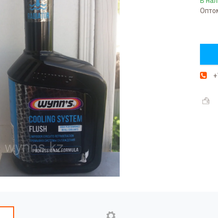
В на
Оптом
+