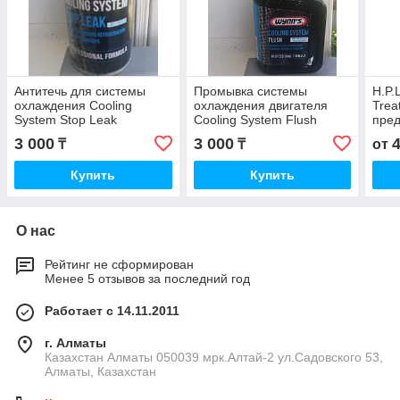
Антитечь для системы
Промывка системы
H.P.
охлаждения Cooling
охлаждения двигателя
Trea
System Stop Leak
Cooling System Flush
пред
меха
3 000
3 000
₸
₸
от
пере
Купить
Купить
О нас
Рейтинг не сформирован
Менее 5 отзывов за последний год
Работает с 14.11.2011
г. Алматы
Казахстан Алматы 050039 мрк.Алтай-2 ул.Садовского 53,
Алматы, Казахстан